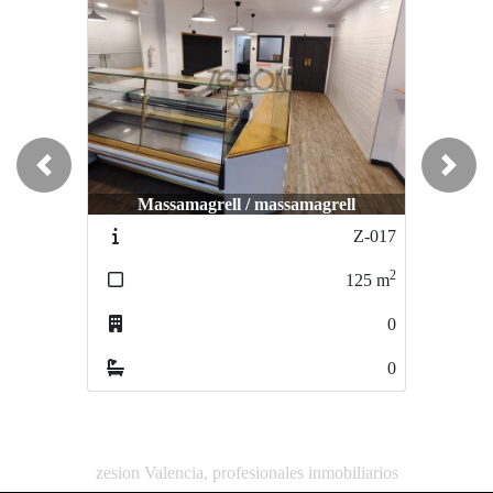
Previous
Next
La Pobla de Vallbona / PLAZA EL
Massamagrell / massamagrell
MERCAO
Z-017
Z-1206
2
2
125
m
170
m
0
0
0
0
zesion Valencia, profesionales inmobiliarios