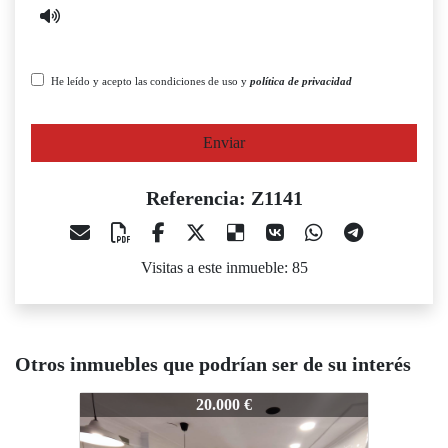
He leído y acepto las condiciones de uso y
política de privacidad
Enviar
Referencia: Z1141
Visitas a este inmueble: 85
Otros inmuebles que podrían ser de su interés
Z1141
Z1141
Z
20.000 €
35.000 €