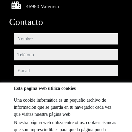
46980 Valencia
Contacto
nombre
teléfono
e-mail
He leído y acepto las condiciones de uso y
política de privacidad
Esta página web utiliza cookies
mensaje
Una cookie informática es un pequeño archivo de
información que se guarda en tu navegador cada vez
que visitas nuestra página web.
Nuestra página web utiliza entre otras, cookies técnicas
Captcha
que son imprescindibles para que la página pueda