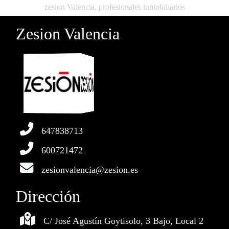
zesion Valencia, profesionales inmobiliarios
Zesion Valencia
647838713
600721472
zesionvalencia@zesion.es
Dirección
C/ José Agustín Goytisolo, 3 Bajo, Local 2