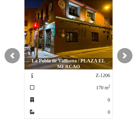
Previous
Next
La Pobla de Vallbona / PLAZA EL
MERCAO
Burjassot / CENTRO
Z-1206
Z-016
2
2
170
m
140
m
0
1
0
0