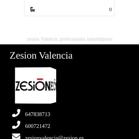
0
0
zesion Valencia, profesionales inmobiliarios
Zesion Valencia
647838713
600721472
zesionvalencia@zesion.es