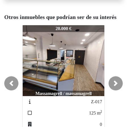
Otros inmuebles que podrían ser de su interés
Z-894
Z-894
Z-
20.000 €
35.000 €
Previous
Next
La Pobla de Vallbona / PLAZA EL
Massamagrell / massamagrell
MERCAO
Z-017
Z-1206
2
2
125
m
170
m
0
0