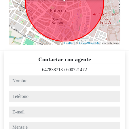
Leaflet
| ©
OpenStreetMap
contributors
Contactar con agente
647838713
/
600721472
nombre
teléfono
e-mail
mensaje