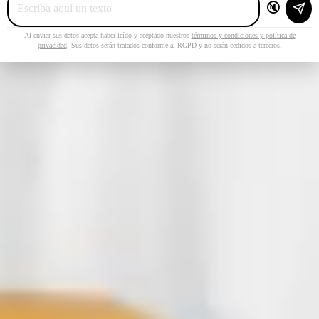
🔇
Al enviar sus datos acepta haber leído y aceptado nuestros
términos y condiciones y política de
privacidad
. Sus datos serán tratados conforme al RGPD y no serán cedidos a terceros.