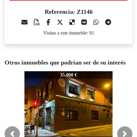
Referencia: Z1146
Visitas a este inmueble: 91
Otros inmuebles que podrían ser de su interés
1146
Z1146
Z1146
35.000 €
35.000 €