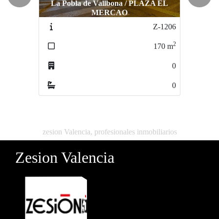
Previous
Next
La Pobla de Vallbona / PLAZA EL
MERCAO
Burjassot / CENTRO
Z-1206
Z-016
2
2
170
m
140
m
0
1
0
0
zesion Valencia, profesionales inmobiliarios
Zesion Valencia