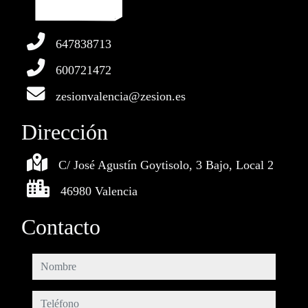
647838713
600721472
zesionvalencia@zesion.es
Dirección
C/ José Agustín Goytisolo, 3 Bajo, Local 2
46980 Valencia
Contacto
nombre
teléfono