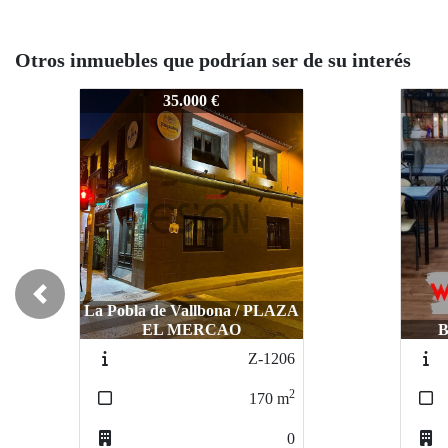
Otros inmuebles que podrían ser de su interés
Z1148
Z1148
Z1148
Z114
35.000 €
35.000 €
Previous
Burjassot / CENTRO
Burjassot / CENTRO
Z-016
Z-016
2
2
140
140
m
m
1
1