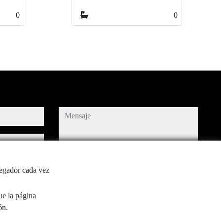
0
0
0
0
mensaje
Captcha
vegador cada vez
e uso y
política de
ue la página
ón.