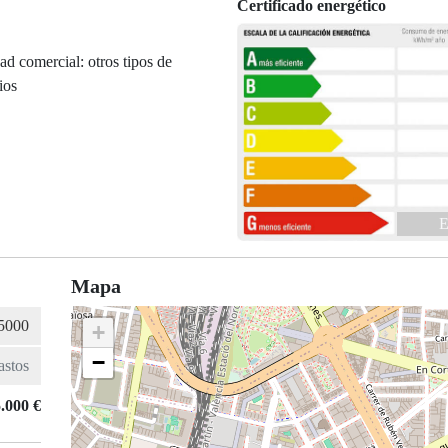
Certificado energético
ad comercial: otros tipos de
ios
E
Mapa
+
−
.000 €