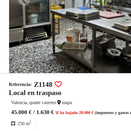
Z1148
Referencia:
Local en traspaso
Valencia, quatre carreres
mapa
45.000 € / 1.630 €
ha bajado 20.000 €
(impuestos y gastos 
2
250 m