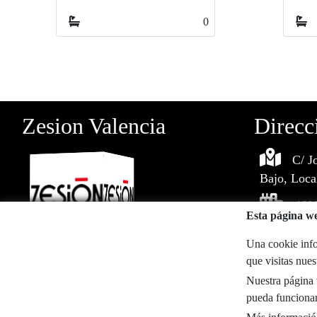
0
0
Zesion Valencia
Direcc
C/ J
Bajo, Loca
4698
Esta página we
Una cookie info
647838713
que visitas nue
Nuestra página w
600721472
pueda funcionar
zesionvalencia@zesion.es