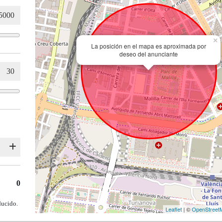
×
La posición en el mapa es aproximada por
deseo del anunciante
0
ducido.
Leaflet
| ©
OpenStreet