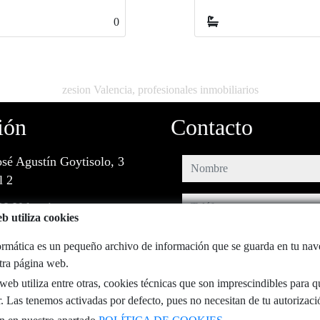
0
0
zesion Valencia, profesionales inmobiliarios
ión
Contacto
osé Agustín Goytisolo, 3
nombre
l 2
teléfono
0 Valencia
b utiliza cookies
e-mail
rmática es un pequeño archivo de información que se guarda en tu na
stra página web.
He leído y acepto las condiciones d
eb utiliza entre otras, cookies técnicas que son imprescindibles para q
privacidad
. Las tenemos activadas por defecto, pues no necesitan de tu autorizaci