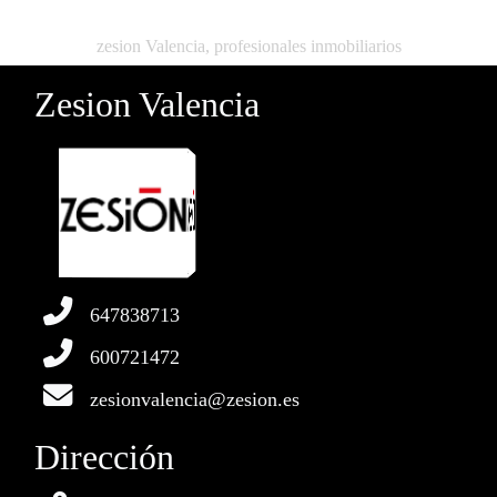
zesion Valencia, profesionales inmobiliarios
Zesion Valencia
647838713
600721472
zesionvalencia@zesion.es
Dirección