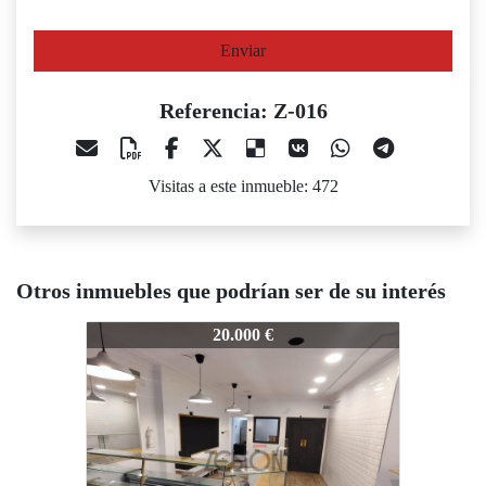
Enviar
Referencia: Z-016
Visitas a este inmueble: 472
Otros inmuebles que podrían ser de su interés
-016
Z-016
Z-016
20.000 €
35.000 €