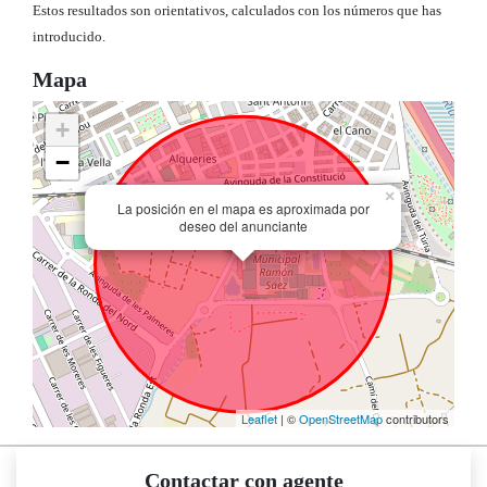
Estos resultados son orientativos, calculados con los números que has
introducido.
Mapa
+
−
×
La posición en el mapa es aproximada por
deseo del anunciante
Leaflet
| ©
OpenStreetMap
contributors
Contactar con agente