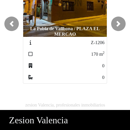
Previous
Next
La Pobla de Vallbona / PLAZA EL
MERCAO
Burjassot / CENTRO
Z-1206
Z-016
2
2
170
m
140
m
0
1
0
0
zesion Valencia, profesionales inmobiliarios
Zesion Valencia