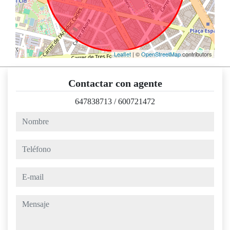
Leaflet
| ©
OpenStreetMap
contributors
Contactar con agente
647838713
/
600721472
nombre
teléfono
e-mail
mensaje