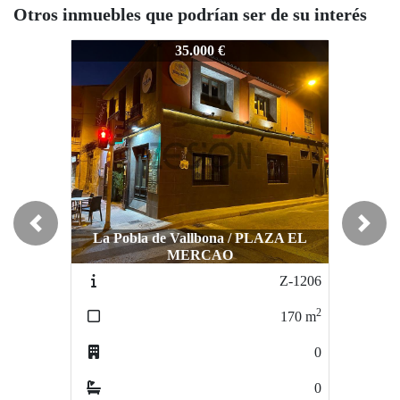
Otros inmuebles que podrían ser de su interés
Z-937
Z-937
Z-
35.000 €
35.000 €
Previous
Next
La Pobla de Vallbona / PLAZA EL
MERCAO
Burjassot / CENTRO
Z-1206
Z-016
2
2
170
m
140
m
0
1
0
0