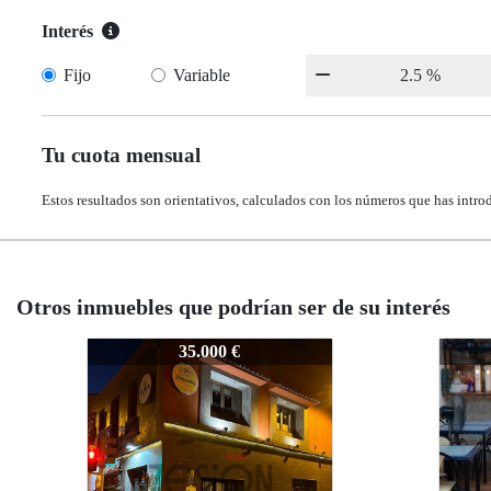
Interés
Fijo
Variable
Tu cuota mensual
Estos resultados son orientativos, calculados con los números que has intro
Otros inmuebles que podrían ser de su interés
Z-918
Z-918
Z-91
Z-91
35.000 €
35.000 €