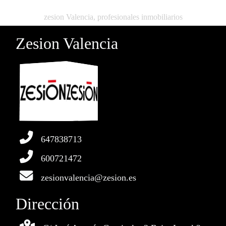
zesion Valencia, profesionales inmobiliarios
Zesion Valencia
647838713
600721472
zesionvalencia@zesion.es
Dirección