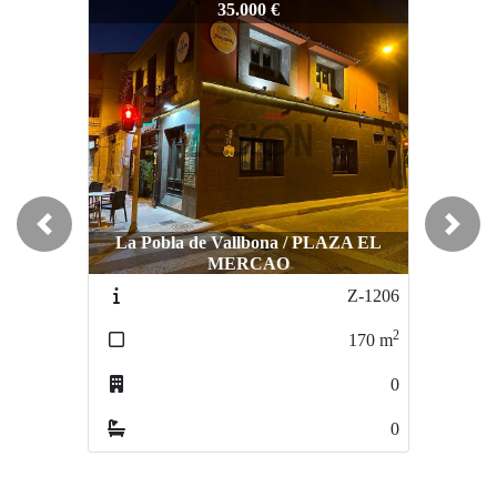
Z-1043
Z-1043
Z-1
35.000 €
35.000 €
Previous
Next
La Pobla de Vallbona / PLAZA EL
MERCAO
Burjassot / CENTRO
Z-1206
Z-016
2
2
170
m
140
m
0
1
0
0