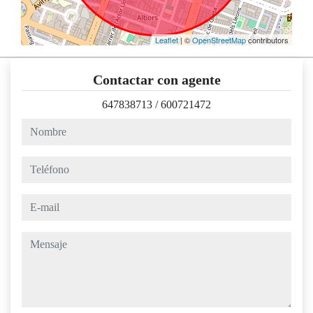
Leaflet
| ©
OpenStreetMap
contributors
Contactar con agente
647838713
/
600721472
nombre
teléfono
e-mail
mensaje