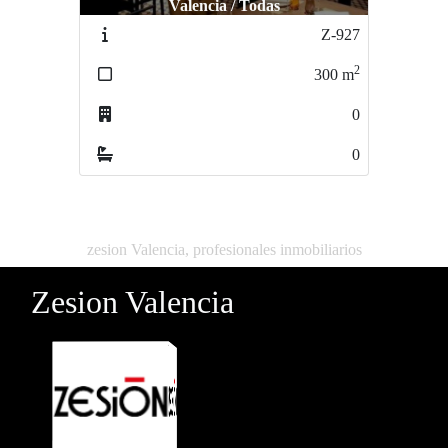
Valencia / Todas
Canet d En Berenguer / playa
Cane
Z-927
Z1203
2
2
300
m
200
m
0
0
0
0
zesion Valencia, profesionales inmobiliarios
Zesion Valencia