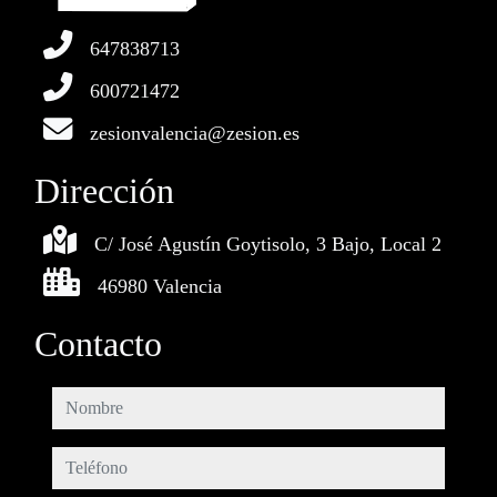
647838713
600721472
zesionvalencia@zesion.es
Dirección
C/ José Agustín Goytisolo, 3 Bajo, Local 2
46980 Valencia
Contacto
nombre
teléfono