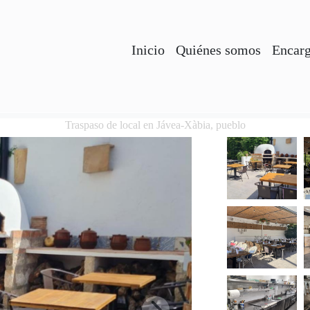
Inicio
Quiénes somos
Encarg
Traspaso de local en Jávea-Xàbia, pueblo