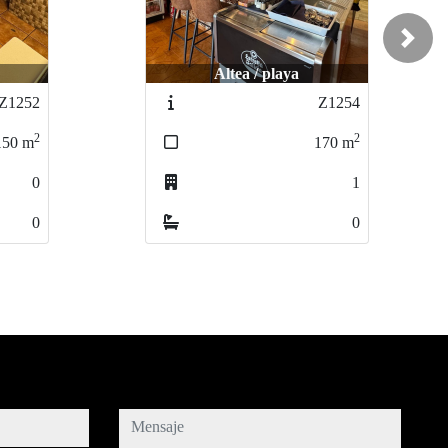
Next
Calpe / CALPE
Z1254
Z1333
2
2
170
m
255
m
1
1
0
0
mensaje