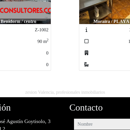
Moraira / PLAYA
Altea / playa
Z1252
2
150
m
0
0
zesion Valencia, profesionales inmobiliarios
ión
Contacto
osé Agustín Goytisolo, 3
nombre
l 2