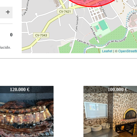
0
ducido.
Leaflet
| ©
OpenStreet
87
Z-1087
100.000 €
129.000 €