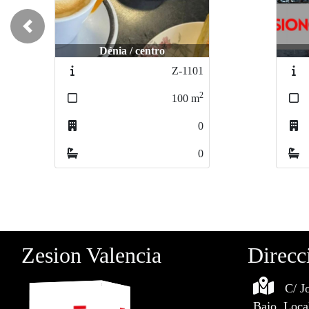
Previous
Benidorm / centro
Z-1002
2
90
m
0
0
Zesion Valencia
Direcc
C/ J
Bajo, Loca