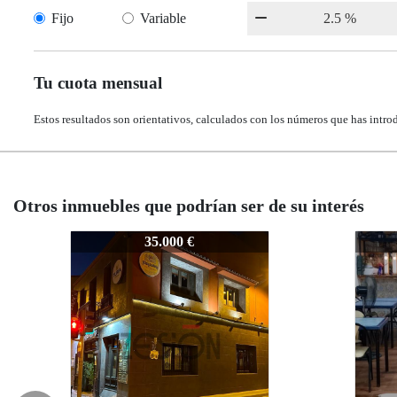
Fijo
Variable
Tu cuota mensual
Estos resultados son orientativos, calculados con los números que has intro
Otros inmuebles que podrían ser de su interés
Z-1038
Z-1038
35.000 €
35.000 €