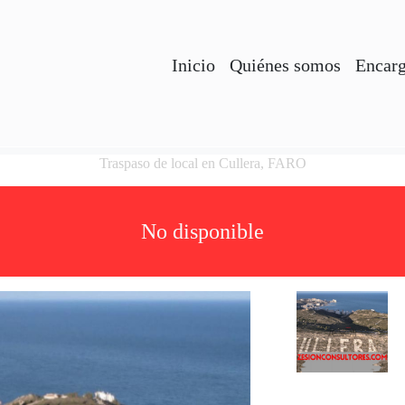
Inicio
Quiénes somos
Encarg
Traspaso de local en Cullera, FARO
No disponible