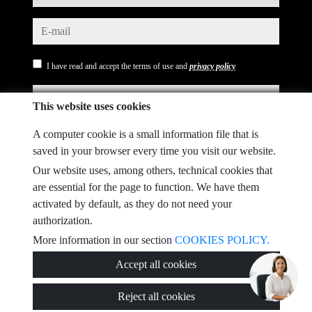
e-mail
I have read and accept the terms of use and
privacy policy
comments
This website uses cookies
A computer cookie is a small information file that is
saved in your browser every time you visit our website.
Captcha
Our website uses, among others, technical cookies that
are essential for the page to function. We have them
activated by default, as they do not need your
authorization.
More information in our section
COOKIES POLICY.
Submit
Accept all cookies
Reject all cookies