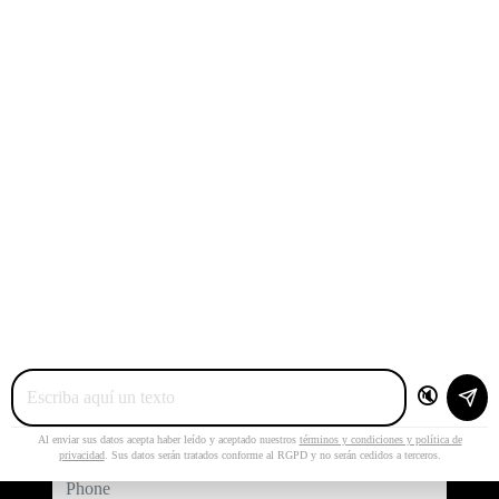
647838713
600721472
zesionvalencia@zesion.es
Address
C/ José Agustín Goytisolo, 3 Bajo, Local 2
46980 Valencia
Contact
🔇
name
Al enviar sus datos acepta haber leído y aceptado nuestros
términos y condiciones y política de
privacidad
. Sus datos serán tratados conforme al RGPD y no serán cedidos a terceros.
phone