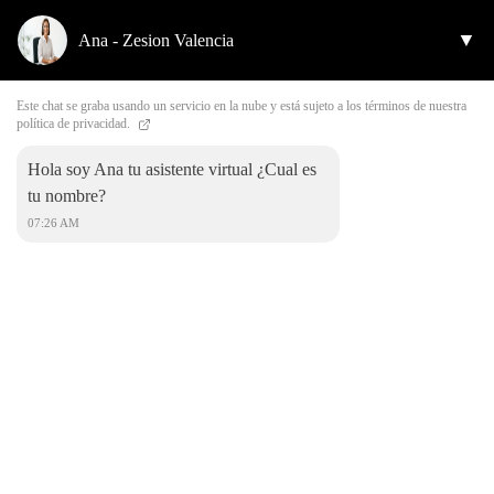
▼
Ana - Zesion Valencia
Este chat se graba usando un servicio en la nube y está sujeto a los términos de nuestra
política de privacidad.
Hola soy Ana tu asistente virtual ¿Cual es
Find us
tu nombre?
07:26 AM