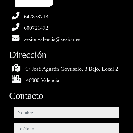
647838713
600721472
zesionvalencia@zesion.es
Dirección
C/ José Agustín Goytisolo, 3 Bajo, Local 2
46980 Valencia
Contacto
nombre
teléfono