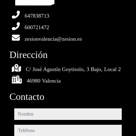
647838713
600721472
zesionvalencia@zesion.es
Dirección
C/ José Agustín Goytisolo, 3 Bajo, Local 2
46980 Valencia
Contacto
nombre
teléfono