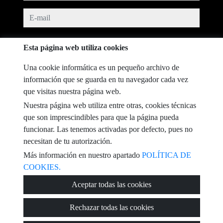
e-mail
He leído y acepto las condiciones de uso y
política de privacidad
Esta página web utiliza cookies
mensaje
Una cookie informática es un pequeño archivo de
información que se guarda en tu navegador cada vez
que visitas nuestra página web.
Nuestra página web utiliza entre otras, cookies técnicas
Captcha
que son imprescindibles para que la página pueda
funcionar. Las tenemos activadas por defecto, pues no
necesitan de tu autorización.
Más información en nuestro apartado
POLÍTICA DE
COOKIES.
Enviar
Aceptar todas las cookies
Rechazar todas las cookies