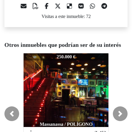
Visitas a este inmueble: 72
Otros inmuebles que podrían ser de su interés
Z-854
Z-854
Z-854
250.000 €
175.000 €
Previous
Next
Massanassa / POLÍGONO
Valencia / CANOVAS