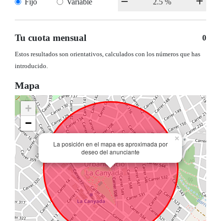
Fijo
Variable
Tu cuota mensual
0
Estos resultados son orientativos, calculados con los números que has
introducido.
Mapa
+
−
×
La posición en el mapa es aproximada por
deseo del anunciante