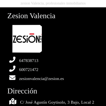
zesion Valencia, profesionales inmobiliarios
Zesion Valencia
647838713
600721472
zesionvalencia@zesion.es
Dirección
C/ José Agustín Goytisolo, 3 Bajo, Local 2