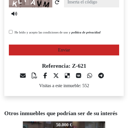
He leído y acepto las condiciones de uso y
política de privacidad
Enviar
Referencia: Z-621
Visitas a este inmueble: 552
Otros inmuebles que podrían ser de su interés
-621
Z-621
Z-621
50.000 €
99.500 €