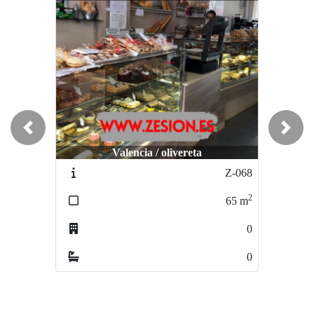
Previous
Next
Valencia / olivereta
Valencia / JESUS
Z-068
Z-865
2
2
65
m
150
m
0
0
0
0