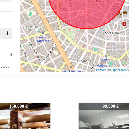
0
ducido.
Leaflet
| ©
OpenStreet
0
Z-930
99.500 €
140.000 €