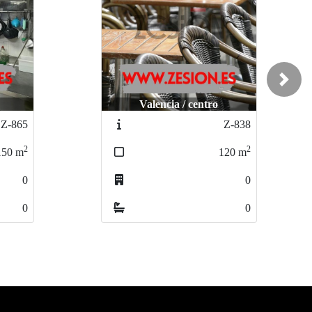
Next
L´Eliana / avenida las cortes
Z-838
Z-892
2
2
120
m
150
m
0
0
0
0