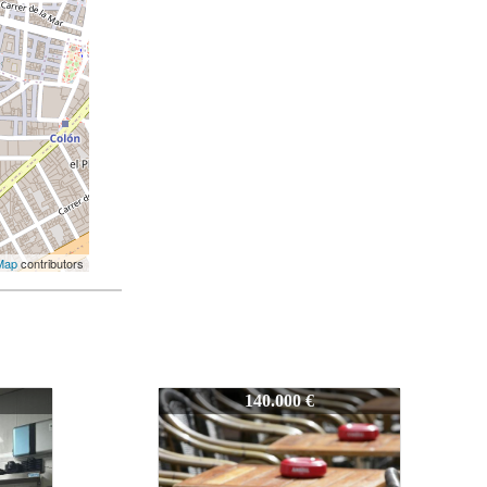
Map
contributors
Z-930
260.000 €