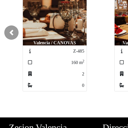
Previous
Valencia / CAMPANAR
Z-397
2
400
m
1
0
Zesion Valencia
Direcc