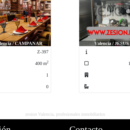
Valencia / JESUS
Valencia / centro
Z-865
2
150
m
0
0
zesion Valencia, profesionales inmobiliarios
ión
Contacto