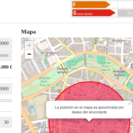
En
Mapa
+
−
.000 €
×
La posición en el mapa es aproximada por
deseo del anunciante