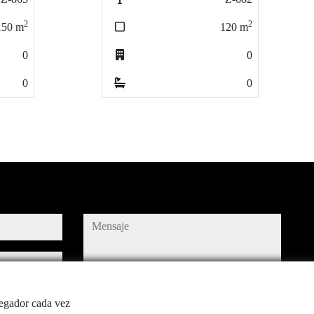
2
2
2
2
20
120
m
m
130
130
m
m
0
0
1
1
0
0
0
0
mensaje
Captcha
vegador cada vez