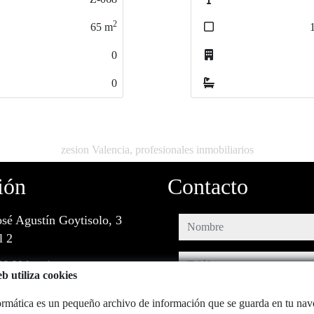
2
2
150
150
m
m
1
0
0
0
0
zesion Valencia, profesionales inmobiliarios
ión
Contacto
osé Agustín Goytisolo, 3
nombre
l 2
teléfono
0 Valencia
b utiliza cookies
e-mail
rmática es un pequeño archivo de información que se guarda en tu na