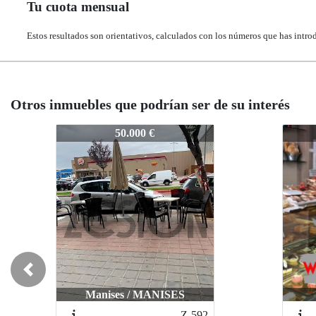
Tu cuota mensual
Estos resultados son orientativos, calculados con los números que has intro
Otros inmuebles que podrían ser de su interés
Z-987
Z-987
Z-987
Z-98
50.000 €
50.000 €
Previous
Valencia / olivereta
Valencia / olivereta
Z-068
Z-068