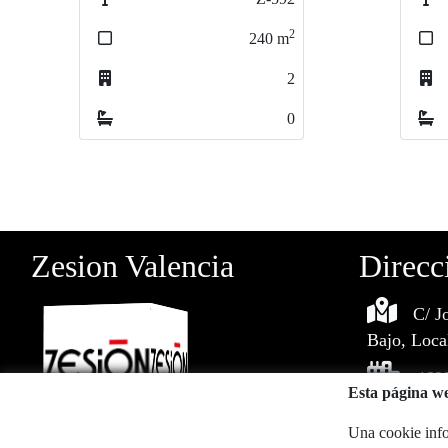
2
2
65
65
m
m
0
0
0
0
Zesion Valencia
Direcc
C/ J
Bajo, Loca
4698
Esta página we
Una cookie info