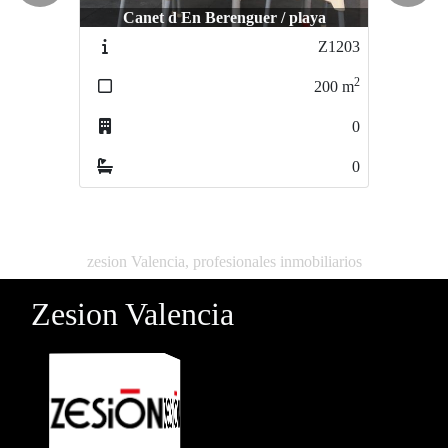
Canet d En Berenguer / playa
Valencia / valencia
Z1203
Z-900
2
2
200
m
500
m
0
0
0
0
zesion Valencia, profesionales inmobiliarios
Zesion Valencia