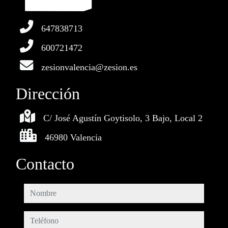
647838713
600721472
zesionvalencia@zesion.es
Dirección
C/ José Agustín Goytisolo, 3 Bajo, Local 2
46980 Valencia
Contacto
nombre
teléfono