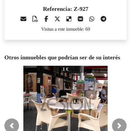
Referencia: Z-927
Visitas a este inmueble: 69
Otros inmuebles que podrían ser de su interés
Z-927
Z-927
Z-9
1 €
1 €
Previous
Next