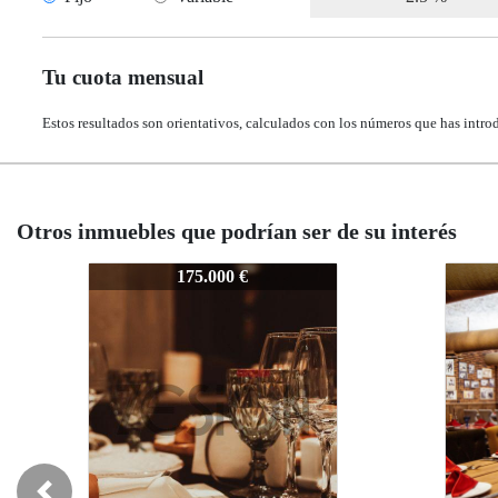
Tu cuota mensual
Estos resultados son orientativos, calculados con los números que has intro
Otros inmuebles que podrían ser de su interés
Z1160
Z1160
Z116
Z11
160.000 €
160.000 €