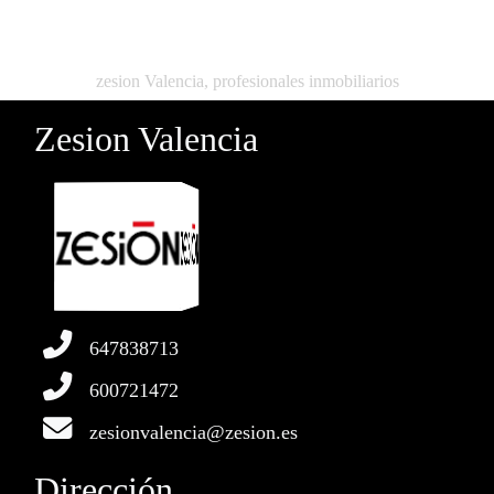
zesion Valencia, profesionales inmobiliarios
Zesion Valencia
647838713
600721472
zesionvalencia@zesion.es
Dirección