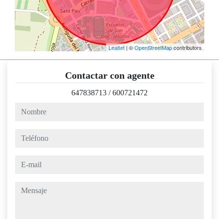
Leaflet
| ©
OpenStreetMap
contributors
Contactar con agente
647838713
/
600721472
nombre
teléfono
e-mail
mensaje