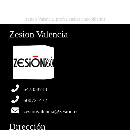
zesion Valencia, profesionales inmobiliarios
Zesion Valencia
647838713
600721472
zesionvalencia@zesion.es
Dirección