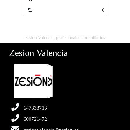
0
0
zesion Valencia, profesionales inmobiliarios
Zesion Valencia
647838713
600721472