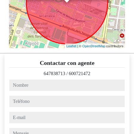
Leaflet
| ©
OpenStreetMap
contributors
Contactar con agente
647838713
/
600721472
nombre
teléfono
e-mail
mensaje