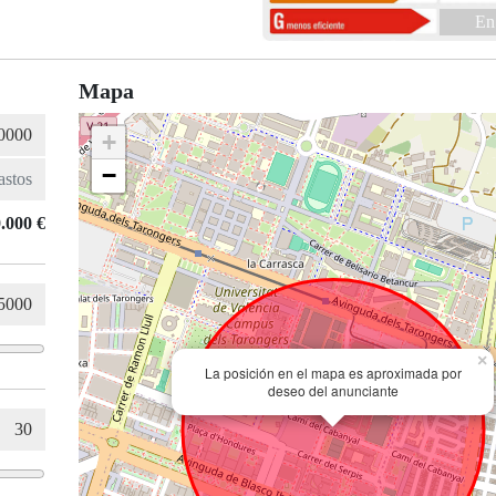
En
Mapa
+
−
.000 €
×
La posición en el mapa es aproximada por
deseo del anunciante