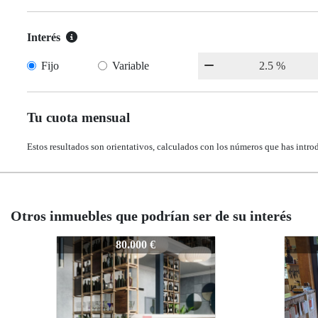
Interés
Fijo
Variable
Tu cuota mensual
Estos resultados son orientativos, calculados con los números que has intro
Otros inmuebles que podrían ser de su interés
Z1151
Z1151
Z115
Z11
60.000 €
60.000 €