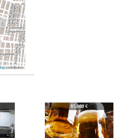
Map
contributors
Z1151
80.000 €