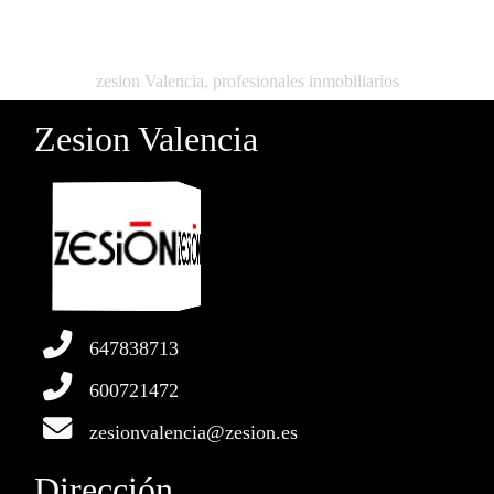
zesion Valencia, profesionales inmobiliarios
Zesion Valencia
647838713
600721472
zesionvalencia@zesion.es
Dirección