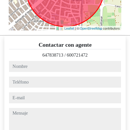
Leaflet
| ©
OpenStreetMap
contributors
Contactar con agente
647838713
/
600721472
nombre
teléfono
e-mail
mensaje