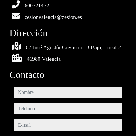
600721472
zesionvalencia@zesion.es
Dirección
C/ José Agustín Goytisolo, 3 Bajo, Local 2
46980 Valencia
Contacto
nombre
teléfono
e-mail