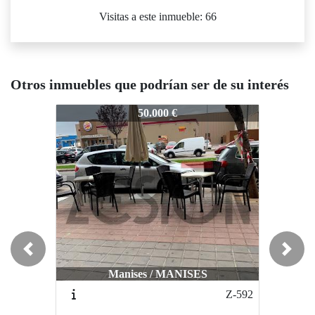
Visitas a este inmueble: 66
Otros inmuebles que podrían ser de su interés
Z-1029
Z-1029
Z-1029
50.000 €
50.000 €
Previous
Next
Manises / MANISES
Valencia / olivereta
Z-592
Z-068