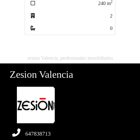
2
2
240
m
65
m
2
0
0
0
zesion Valencia, profesionales inmobiliarios
Zesion Valencia
647838713