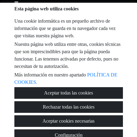
He leído y acepto las condiciones de uso y
política de privacidad
Esta página web utiliza cookies
mensaje
Una cookie informática es un pequeño archivo de
información que se guarda en tu navegador cada vez
que visitas nuestra página web.
Nuestra página web utiliza entre otras, cookies técnicas
Captcha
que son imprescindibles para que la página pueda
funcionar. Las tenemos activadas por defecto, pues no
necesitan de tu autorización.
Más información en nuestro apartado
POLÍTICA DE
COOKIES.
Enviar
Aceptar todas las cookies
Rechazar todas las cookies
© 2026
Zesion Valencia
·
Política de privacidad
·
Política de cookies
·
Aceptar cookies necesarias
Aviso legal
· Soporte:
Inmobigrama
Configuración