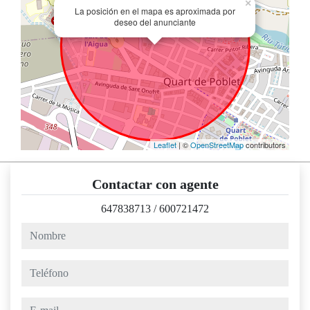
×
La posición en el mapa es aproximada por
deseo del anunciante
Leaflet
| ©
OpenStreetMap
contributors
Contactar con agente
647838713
/
600721472
nombre
teléfono
e-mail