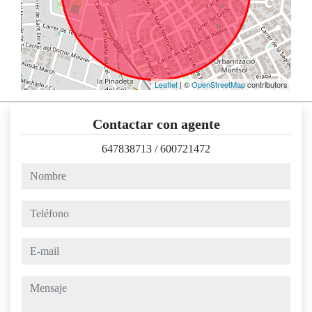
Leaflet
| ©
OpenStreetMap
contributors
Contactar con agente
647838713
/
600721472
nombre
teléfono
e-mail
mensaje