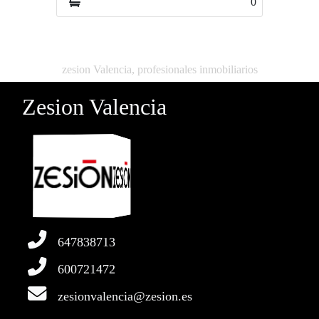
0
0
zesion Valencia, profesionales inmobiliarios
Zesion Valencia
647838713
600721472
zesionvalencia@zesion.es