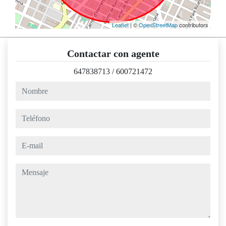
Leaflet
| ©
OpenStreetMap
contributors
Contactar con agente
647838713
/
600721472
nombre
teléfono
e-mail
mensaje