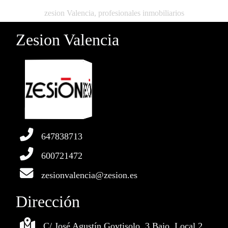
zesion Valencia, profesionales inmobiliarios
Zesion Valencia
647838713
600721472
zesionvalencia@zesion.es
Dirección
C/ José Agustín Goytisolo, 3 Bajo, Local 2