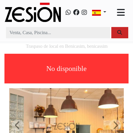
Traspaso de local en Benicasim, benicassim
No disponible