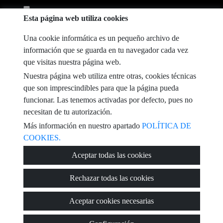
He leído y acepto las condiciones de uso y
política de privacidad
Esta página web utiliza cookies
mensaje
Una cookie informática es un pequeño archivo de
información que se guarda en tu navegador cada vez
que visitas nuestra página web.
Nuestra página web utiliza entre otras, cookies técnicas
Captcha
que son imprescindibles para que la página pueda
funcionar. Las tenemos activadas por defecto, pues no
necesitan de tu autorización.
Más información en nuestro apartado
POLÍTICA DE
COOKIES.
Enviar
Aceptar todas las cookies
Rechazar todas las cookies
© 2026
Zesion Valencia
·
Política de privacidad
·
Política de cookies
·
Aceptar cookies necesarias
Aviso legal
· Soporte:
Inmobigrama