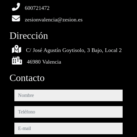
600721472
zesionvalencia@zesion.es
Dirección
C/ José Agustín Goytisolo, 3 Bajo, Local 2
46980 Valencia
Contacto
nombre
teléfono
e-mail