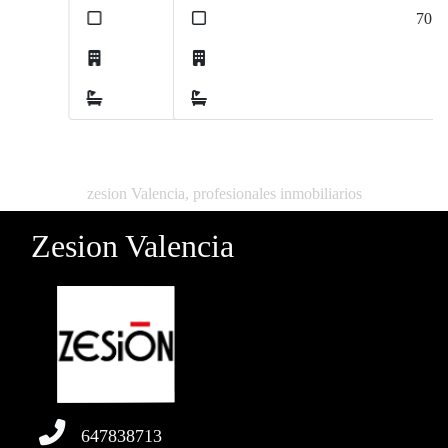
2
70
m
0
0
zesion Valencia, profesionales inmobiliarios
Zesion Valencia
647838713