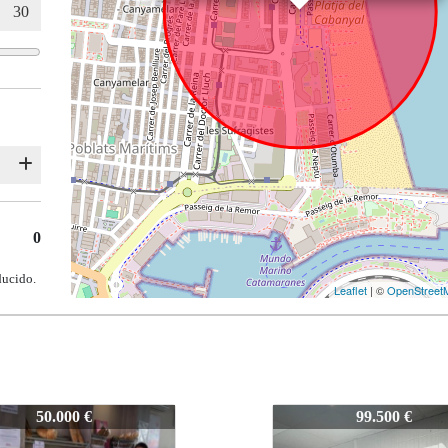
0
ducido.
Leaflet
| ©
OpenStreet
9
Z-909
99.500 €
69.000 €