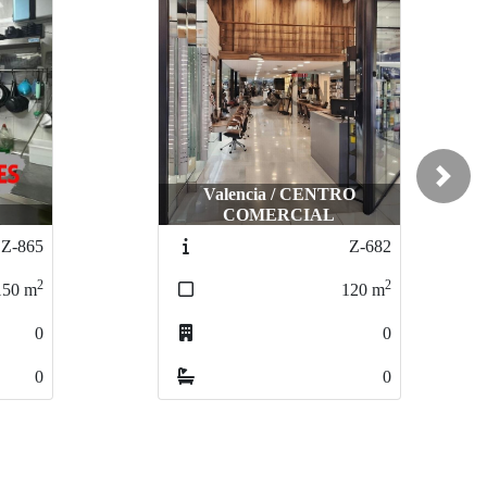
Next
O
Valencia / EL GRAO
Z-682
Z-1119
2
2
120
m
130
m
0
1
0
0