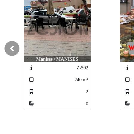
Previous
Valencia / olivereta
Z-068
2
65
m
0
0