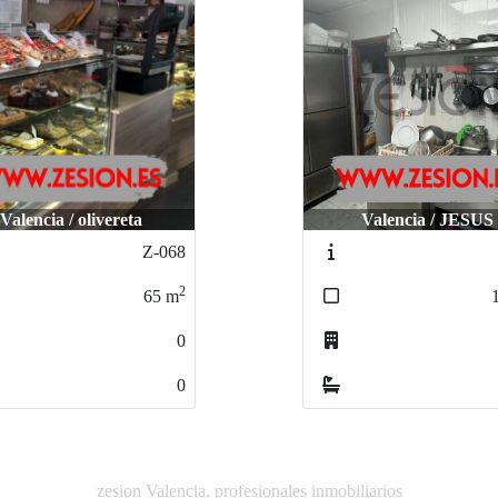
Valencia / CENTR
Valencia / JESUS
COMERCIAL
Z-865
2
150
m
0
0
zesion Valencia, profesionales inmobiliarios