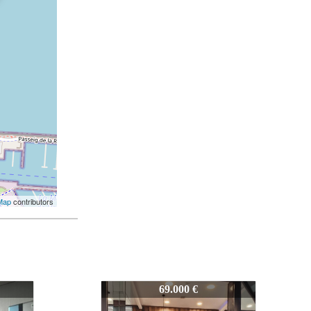
Map
contributors
Z-909
48.500 €