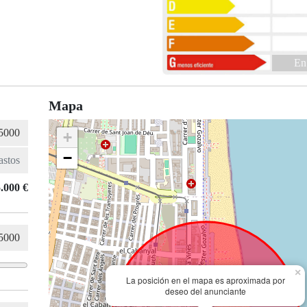
En
Mapa
+
−
.000 €
×
La posición en el mapa es aproximada por
deseo del anunciante