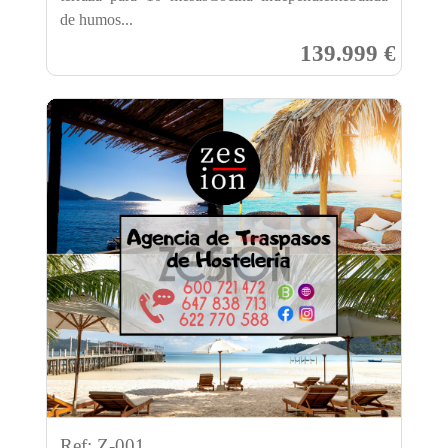
de humos...
139.999 €
Previous
Next
Ref: Z-001