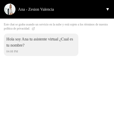
▼
Ana - Zesion Valencia
Este chat se graba usando un servicio en la nube y está sujeto a los términos de nuestra
política de privacidad.
Hola soy Ana tu asistente virtual ¿Cual es
Venta de inmuebles en Valencia
tu nombre?
Mapa
04:08 PM
Venta
Alquiler
Ordenar por
Baratos
Recientes
Más filtros